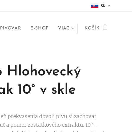
SK
 PIVOVAR
E-SHOP
VIAC
KOŠÍK
o Hlohovecký
ak 10° v skle
peň prekvasenia dovolí pivu si zachovať
uť a pomer zostatkového extraktu. 10° -