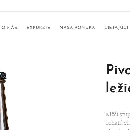
O NÁS
EXKURZIE
NAŠA PONUKA
LIETAJÚCI
Piv
leži
Nižší stu
bohatú ch