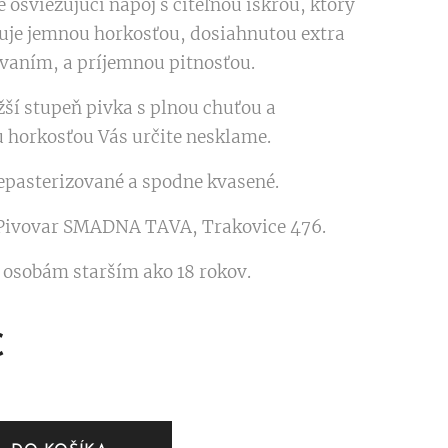
e osviežujúci nápoj s citeľnou iskrou, ktorý
uje jemnou horkosťou, dosiahnutou extra
aním, a príjemnou pitnosťou.
žší stupeň pivka s plnou chuťou a
 horkosťou Vás určite nesklame.
nepasterizované a spodne kvasené.
Pivovar SMADNA TAVA, Trakovice 476.
 osobám starším ako 18 rokov.
€