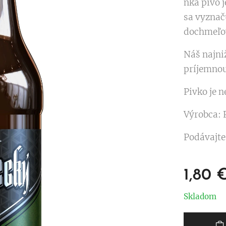
nka pivo j
sa vyznač
dochmeľov
Náš najni
príjemnou
Pivko je 
Výrobca: 
Podávajte
1,80
Skladom