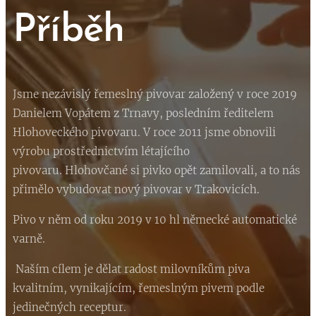
Příběh
Jsme nezávislý řemeslný pivovar založený v roce 2019
Danielem Vopátem z Trnavy, posledním ředitelem
Hlohoveckého pivovaru. V roce 2011 jsme obnovili
výrobu prostřednictvím létajícího
pivovaru. Hlohovčané si pivko opět zamilovali, a to nás
přimělo vybudovat nový pivovar v Trakovicích.
Pivo v něm od roku 2019 v 10 hl německé automatické
varně.
Naším cílem je dělat radost milovníkům piva
kvalitním, vynikajícím, řemeslným pivem podle
jedinečných receptur.