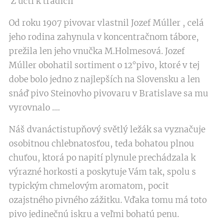
Z úcti k tradícii
Od roku 1907 pivovar vlastnil Jozef Múller , celá
jeho rodina zahynula v koncentračnom tábore,
prežila len jeho vnučka M.Holmesová. Jozef
Múller obohatil sortiment o 12°pivo, ktoré v tej
dobe bolo jedno z najlepších na Slovensku a len
snáď pivo Steinovho pivovaru v Bratislave sa mu
vyrovnalo ....
Náš dvanáctistupňový světlý ležák sa vyznačuje
osobitnou chlebnatosťou, teda bohatou plnou
chuťou, ktorá po napití plynule prechádzala k
výrazné horkosti a poskytuje Vám tak, spolu s
typickým chmelovým aromatom, pocit
ozajstného pivného zážitku. Vďaka tomu má toto
pivo jedinečnú iskru a veľmi bohatú penu.