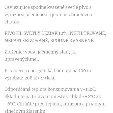
Osviežujúce spodne kvasené svetlé pivo s
výraznou pšeničnou a jemnou chmeľovou
chuťou.
PIVO HL SVETLÝ LEŽIAK 12%. NEFILTROVANÉ,
NEPASTERIZOVANÉ, SPODNE KVASNENÉ.
Zloženie: voda,
jačmenný slad, ja,
upravenýchmeľ.
Priemerná energetická hodnota na 100 ml
výrobku: 208 kJ/ 49 kcal
Odporúčaná teplota konzumovania 7-12oC.
Skladujte na tmavom mieste v chlade +2°C až
+6°C. Chráňte pred teplom, mrazom a priamym
slnečným žiarením.