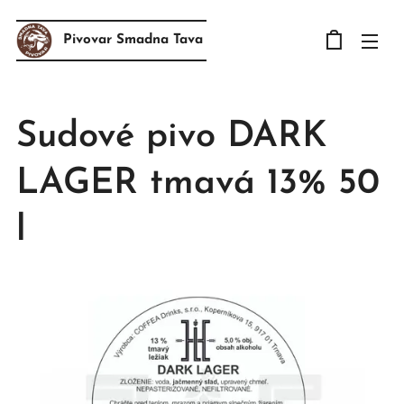
Pivovar Smadna Tava
Sudové pivo DARK
LAGER tmavá 13% 50
l